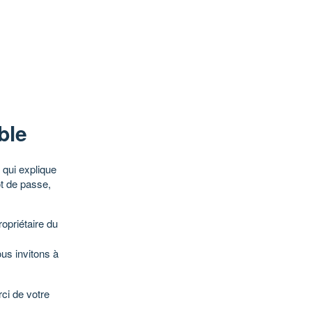
ble
qui explique
ot de passe,
opriétaire du
ous invitons à
ci de votre