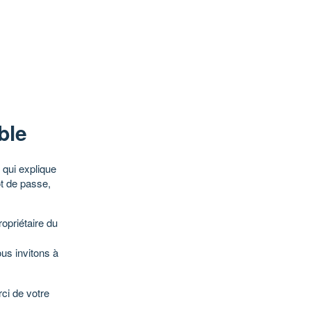
ble
qui explique
ot de passe,
opriétaire du
ous invitons à
ci de votre