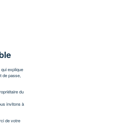
ble
qui explique
ot de passe,
opriétaire du
ous invitons à
ci de votre